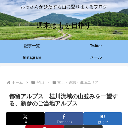
おっさんがひたすら山に登りまくるブログ
週末は山を目指す
記事一覧
Twitter
Instagram
メール
ホーム
登山
富士・道志・御坂エリア
都留アルプス 桂川流域の山並みを一望す
る、新参のご当地アルプス
X
Facebook
はてブ