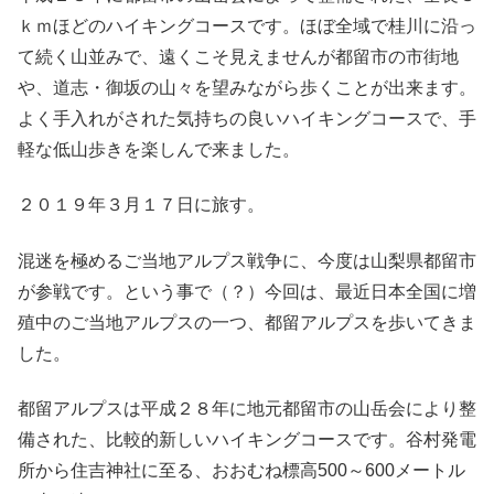
ｋｍほどのハイキングコースです。ほぼ全域で桂川に沿っ
て続く山並みで、遠くこそ見えませんが都留市の市街地
や、道志・御坂の山々を望みながら歩くことが出来ます。
よく手入れがされた気持ちの良いハイキングコースで、手
軽な低山歩きを楽しんで来ました。
２０１９年３月１７日に旅す。
混迷を極めるご当地アルプス戦争に、今度は山梨県都留市
が参戦です。という事で（？）今回は、最近日本全国に増
殖中のご当地アルプスの一つ、都留アルプスを歩いてきま
した。
都留アルプスは平成２８年に地元都留市の山岳会により整
備された、比較的新しいハイキングコースです。谷村発電
所から住吉神社に至る、おおむね標高500～600メートル