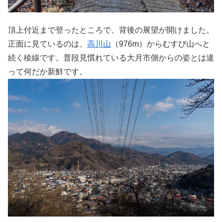
頂上付近まで登ったところで、背後の展望が開けました。
正面に見ているのは、
高川山
（976m）からむすび山へと
続く稜線です。普段見慣れている大月市側からの姿とは違
って何だか新鮮です。