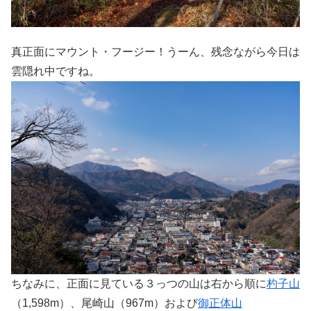
真正面にマウント・フージー！うーん、残念ながら今日は
雲隠れ中ですね。
ちなみに、正面に見ている３っつの山は右から順に
杓子山
（1,598m）、尾崎山（967m）および
御正体山