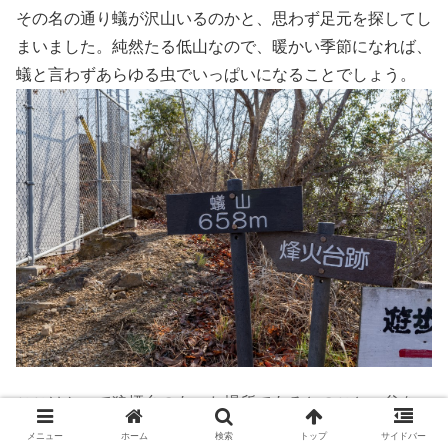
その名の通り蟻が沢山いるのかと、思わず足元を探してし
まいました。純然たる低山なので、暖かい季節になれば、
蟻と言わずあらゆる虫でいっぱいになることでしょう。
ここはかつて狼煙台のあった場所であるとのこと。谷を一
つ隔てた高川山の頂上付近にも、狼煙台跡があったように
メニュー
ホーム
検索
トップ
サイドバー