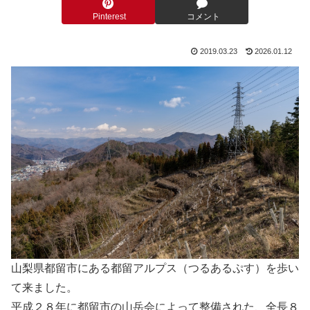
Pinterest
コメント
2019.03.23
2026.01.12
山梨県都留市にある都留アルプス（つるあるぷす）を歩い
て来ました。
平成２８年に都留市の山岳会によって整備された、全長８