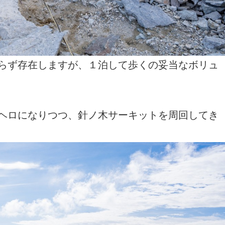
らず存在しますが、１泊して歩くの妥当なボリュ
ヘロになりつつ、針ノ木サーキットを周回してき