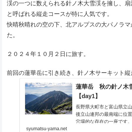
渓の一つに数えられる針ノ木大雪渓を擁し、扇
と呼ばれる縦走コースが特に人気です。
快晴秋晴れの空の下、北アルプスの大パノラマ
た。
２０２４年１０月２日に旅す。
前回の蓮華岳に引き続き、針ノ木サーキット縦
蓮華岳 秋の針ノ木
【day1】
長野県大町市と富山県立
後立山連邦の最南端に位
穴場的な存在の一座です
syumatsu-yama.net
走コースのすぐ隣に位置