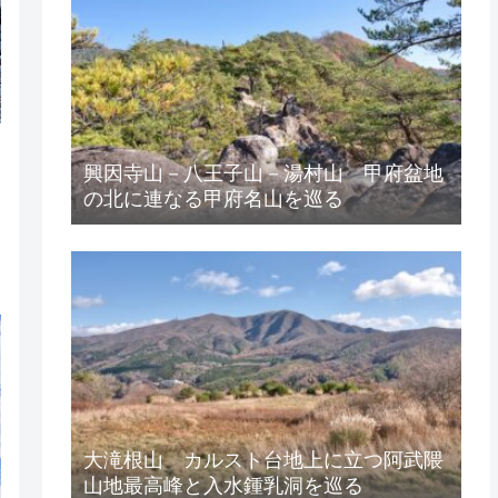
興因寺山－八王子山－湯村山 甲府盆地
の北に連なる甲府名山を巡る
大滝根山 カルスト台地上に立つ阿武隈
山地最高峰と入水鍾乳洞を巡る