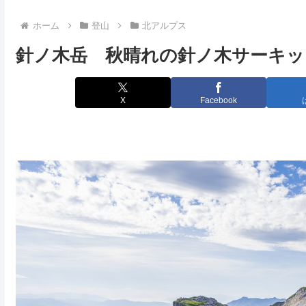
ホーム
登山
北アルプス
針ノ木岳 秋晴れの針ノ木サーキット
X
Facebook