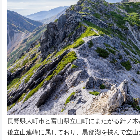
長野県大町市と富山県立山町にまたがる針ノ木
後立山連峰に属しており、黒部湖を挟んで立山