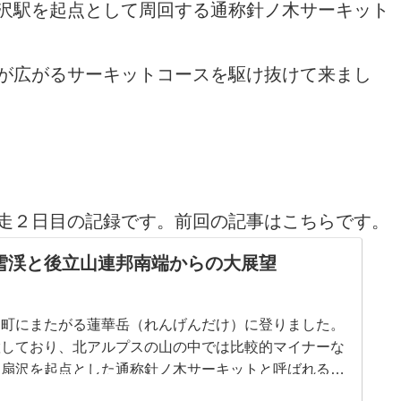
沢駅を起点として周回する通称針ノ木サーキット
が広がるサーキットコースを駆け抜けて来まし
走２日目の記録です。前回の記事はこちらです。
雪渓と後立山連邦南端からの大展望
山町にまたがる蓮華岳（れんげんだけ）に登りました。
置しており、北アルプスの山の中では比較的マイナーな
。扇沢を起点とした通称針ノ木サーキットと呼ばれる縦
してますが、ルートからは僅かに外れているため訪れる