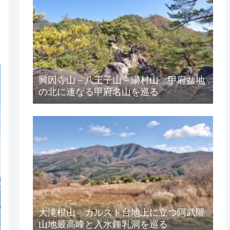
興因寺山－八王子山－湯村山 甲府盆地
の北に連なる甲府名山を巡る
大滝根山 カルスト台地上に立つ阿武隈
山地最高峰と入水鍾乳洞を巡る