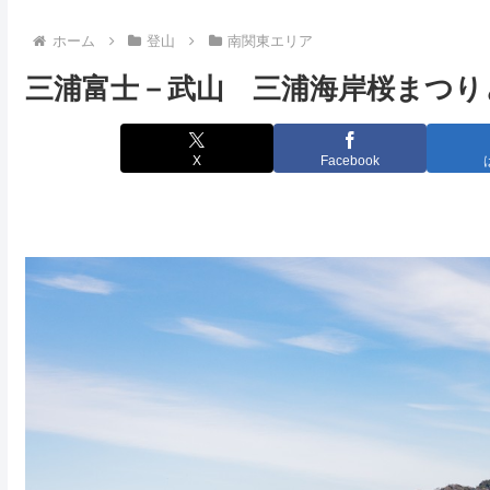
ホーム
登山
南関東エリア
三浦富士－武山 三浦海岸桜まつり
X
Facebook