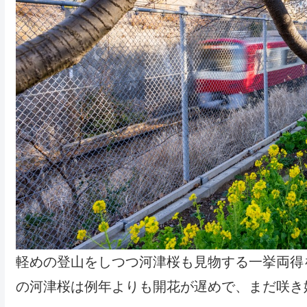
軽めの登山をしつつ河津桜も見物する一挙両得
の河津桜は例年よりも開花が遅めで、まだ咲き