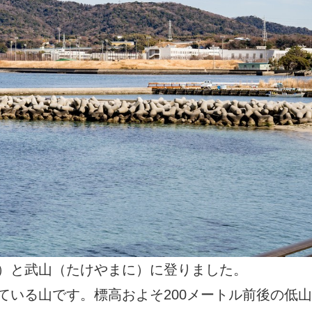
）と武山（たけやまに）に登りました。
ている山です。標高およそ200メートル前後の低山