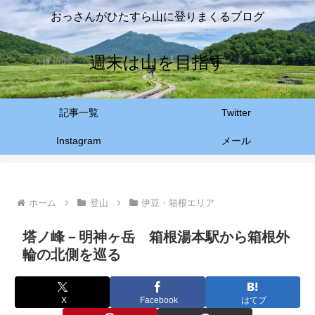
おっさんがひたすら山に登りまくるブログ
週末は山を目指す
記事一覧
Twitter
Instagram
メール
ホーム
登山
伊豆・箱根エリア
塔ノ峰－明神ヶ岳 箱根湯本駅から箱根外
輪の北側を巡る
X
Facebook
はてブ