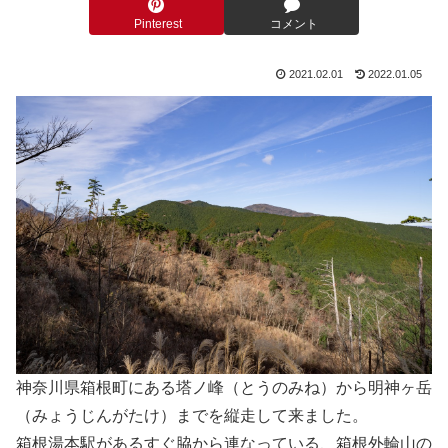
Pinterest
コメント
2021.02.01
2022.01.05
神奈川県箱根町にある塔ノ峰（とうのみね）から明神ヶ岳
（みょうじんがたけ）までを縦走して来ました。
箱根湯本駅があるすぐ脇から連なっている、箱根外輪山の