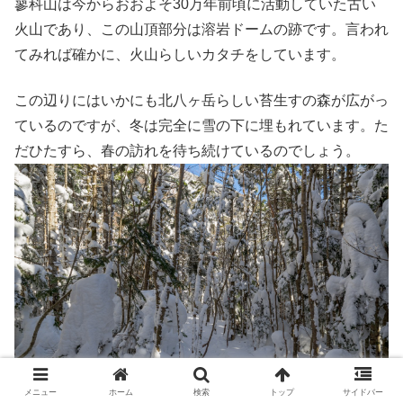
蓼科山は今からおおよそ30万年前頃に活動していた古い
火山であり、この山頂部分は溶岩ドームの跡です。言われ
てみれば確かに、火山らしいカタチをしています。
この辺りにはいかにも北八ヶ岳らしい苔生すの森が広がっ
ているのですが、冬は完全に雪の下に埋もれています。た
だひたすら、春の訪れを待ち続けているのでしょう。
メニュー
ホーム
検索
トップ
サイドバー