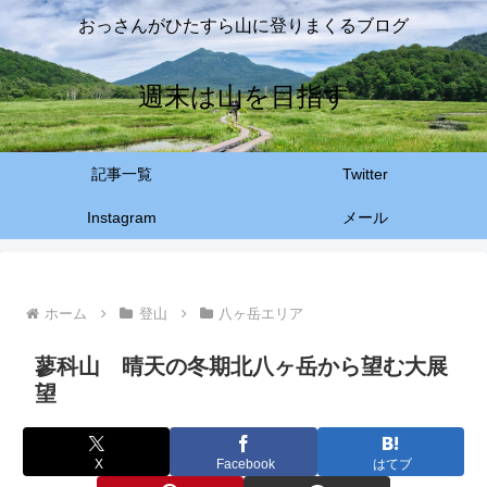
おっさんがひたすら山に登りまくるブログ
週末は山を目指す
記事一覧
Twitter
Instagram
メール
ホーム
登山
八ヶ岳エリア
蓼科山 晴天の冬期北八ヶ岳から望む大展
望
X
Facebook
はてブ