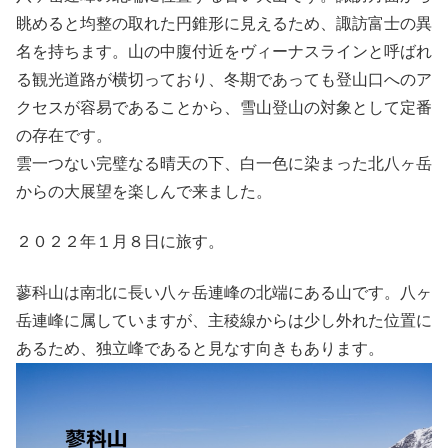
眺めると均整の取れた円錐形に見えるため、諏訪富士の異
名を持ちます。山の中腹付近をヴィーナスラインと呼ばれ
る観光道路が横切っており、冬期であっても登山口へのア
クセスが容易であることから、雪山登山の対象として定番
の存在です。
雲一つない完璧なる晴天の下、白一色に染まった北八ヶ岳
からの大展望を楽しんで来ました。
２０２２年１月８日に旅す。
蓼科山は南北に長い八ヶ岳連峰の北端にある山です。八ヶ
岳連峰に属していますが、主稜線からは少し外れた位置に
あるため、独立峰であると見なす向きもあります。