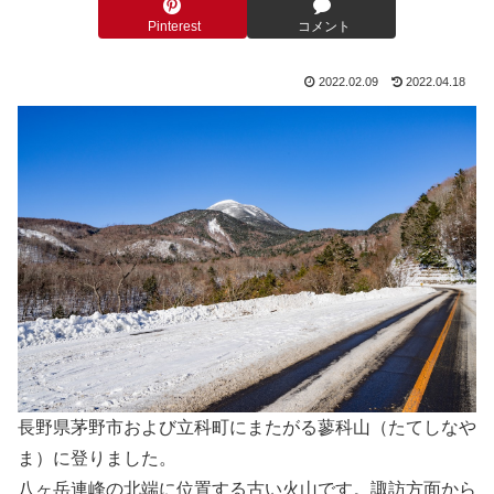
Pinterest
コメント
2022.02.09
2022.04.18
長野県茅野市および立科町にまたがる蓼科山（たてしなや
ま）に登りました。
八ヶ岳連峰の北端に位置する古い火山です。諏訪方面から