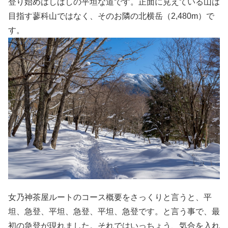
登り始めはしばしの平坦な道です。正面に見えている山は
目指す蓼科山ではなく、そのお隣の北横岳（2,480m）で
す。
女乃神茶屋ルートのコース概要をさっくりと言うと、平
坦、急登、平坦、急登、平坦、急登です。と言う事で、最
初の急登が現れました。それではいっちょう、気合を入れ