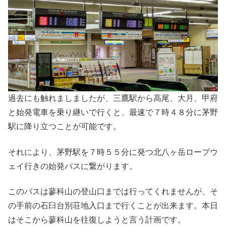
過去にも触れましましたが、三鷹駅から高尾、大月、甲府
と始発電車を乗り継いで行くと、最速で７時４８分に茅野
駅に降り立つことが可能です。
それにより、茅野駅を７時５５分に発つ北八ヶ岳ロープウ
ェイ行きの始発バスに繋がります。
このバスは蓼科山の登山口までは行ってくれませんが、そ
の手前の石臼台別荘地入口まで行くことが出来ます。本日
はそこから蓼科山を往復しようと言う計画です。