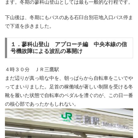
ます。冬期の蓼科山登山としては最も一般的な行程です。
下山後は、冬期にもバスのある石臼台別荘地入口バス停ま
で下道を歩きました。
１．蓼科山登山 アプローチ編 中央本線の信
号機故障による波乱の幕開け
４時３０分 ＪＲ三鷹駅
まだ辺りが真っ暗な中を、朝っぱらから自転車をこいでや
ってまいりました。足首の稼働域が著しい制限を受ける冬
靴を履いた状態で自転車のペダルを漕ぐのが、この日一番
の核心部であったかもしれない。