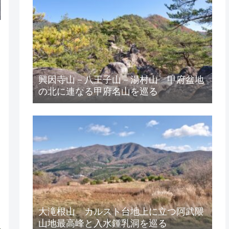
興因寺山－八王子山－湯村山 甲府盆地
の北に連なる甲府名山を巡る
大滝根山 カルスト台地上に立つ阿武隈
山地最高峰と入水鍾乳洞を巡る