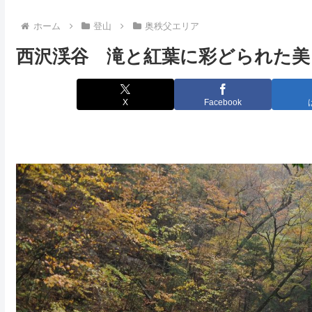
ホーム
登山
奥秩父エリア
西沢渓谷 滝と紅葉に彩どられた美
X
Facebook