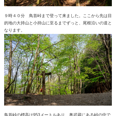
９時４０分 鳥首峠まで登って来ました。ここから先は目
的地の大持山と小持山に至るまでずっと、尾根沿いの道と
なります。
鳥首峠の標高は953メートルあり、奥武蔵にある峠の中で