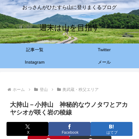
おっさんがひたすら山に登りまくるブログ
週末は山を目指す
記事一覧
Twitter
Instagram
メール
ホーム
登山
奥武蔵・秩父エリア
大持山－小持山 神秘的なウノタワとアカ
ヤシオが咲く岩の稜線
X
Facebook
はてブ