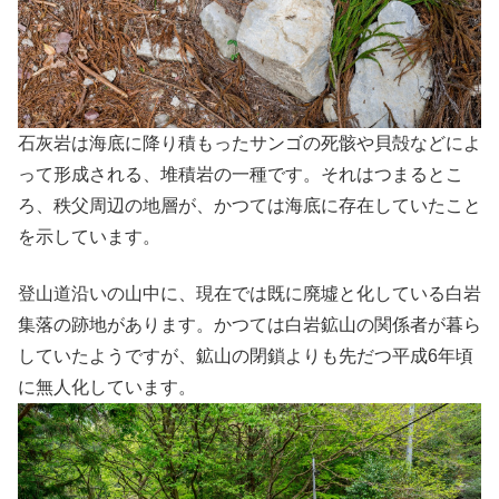
石灰岩は海底に降り積もったサンゴの死骸や貝殻などによ
って形成される、堆積岩の一種です。それはつまるとこ
ろ、秩父周辺の地層が、かつては海底に存在していたこと
を示しています。
登山道沿いの山中に、現在では既に廃墟と化している白岩
集落の跡地があります。かつては白岩鉱山の関係者が暮ら
していたようですが、鉱山の閉鎖よりも先だつ平成6年頃
に無人化しています。