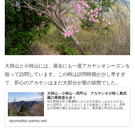
大持山と小持山には、過去にも一度アカヤシオシーズンを
狙って訪問しています。この時は訪問時期が少し早すぎ
て、肝心のアカヤシはまだ大部分が蕾の状態でした。
大持山－小持山－武甲山 アカヤシオが咲く奥武
蔵の尾根道を歩く
埼玉県秩父市と横瀬町にまたがる大持山（おおもちやま）
から武甲山（ぶこうさん）までを縦走して来ました。武甲
山の背後の連なる山並みであり、奥武蔵と呼ばれる山域の
中では最も標高の高い一帯です。例年４月の下旬頃になる
と、稜線上にはアカヤシオツツジが花を咲かせます。桜に
続いて前倒しでの開花を予想しての訪問でしたが、少しば
syumatsu-yama.net
かり速すぎた訪問となりました。２０２０年４月１９日に
旅す。