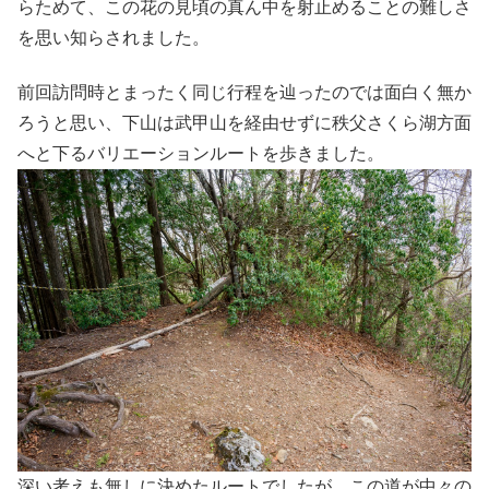
らためて、この花の見頃の真ん中を射止めることの難しさ
を思い知らされました。
前回訪問時とまったく同じ行程を辿ったのでは面白く無か
ろうと思い、下山は武甲山を経由せずに秩父さくら湖方面
へと下るバリエーションルートを歩きました。
深い考えも無しに決めたルートでしたが、この道が中々の