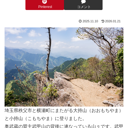
Pinterest
コメント
2025.11.10
2026.01.21
埼玉県秩父市と横瀬町にまたがる大持山（おおもちやま）
と小持山（こもちやま）に登りました。
奥武蔵の盟主武甲山の背後に連なっている山々です。武甲