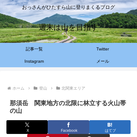
おっさんがひたすら山に登りまくるブログ
週末は山を目指す
記事一覧
Twitter
Instagram
メール
ホーム
登山
北関東エリア
那須岳 関東地方の北限に林立する火山帯
の山
X
Facebook
はてブ