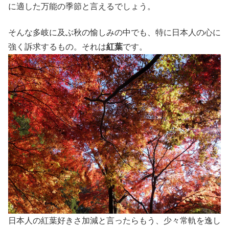
に適した万能の季節と言えるでしょう。
そんな多岐に及ぶ秋の愉しみの中でも、特に日本人の心に
強く訴求するもの。それは
紅葉
です。
日本人の紅葉好きさ加減と言ったらもう、少々常軌を逸し