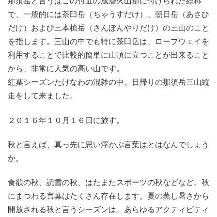
那須岳と言うはこの付近の成層火山郡に付けられた総称
で、一般的には茶臼岳（ちゃうすだけ）、朝日岳（あさひ
だけ）および三本槍岳（さんぼんやりだけ）の三山のこと
を指します。三山の中でも特に茶臼岳は、ロープウェイを
利用することで比較的簡単に山頂に立つことが出来ること
から、非常に人気の高い山です。
紅葉シーズンたけなわの混雑の中、日帰りの那須岳三山縦
走をして来ました。
２０１６年１０月１６日に旅す。
秋と言えば、真っ先に思い浮かぶ言葉はとはなんでしょう
か。
食欲の秋、読書の秋、はたまたスポーツの秋などなど。秋
にまつわる言葉はたくさん存在します。夏の蒸し暑さから
開放される秋と言うシーズンは、あらゆるアクティビティ