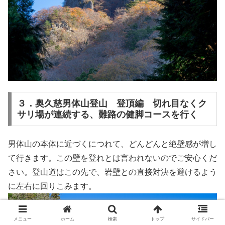
３．奥久慈男体山登山 登頂編 切れ目なくク
サリ場が連続する、難路の健脚コースを行く
男体山の本体に近づくにつれて、どんどんと絶壁感が増し
て行きます。この壁を登れとは言われないのでご安心くだ
さい。登山道はこの先で、岩壁との直接対決を避けるよう
に左右に回りこみます。
メニュー
ホーム
検索
トップ
サイドバー