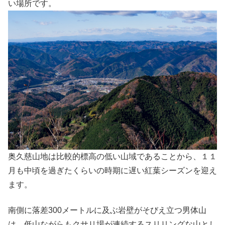
い場所です。
奥久慈山地は比較的標高の低い山域であることから、１１
月も中頃を過ぎたくらいの時期に遅い紅葉シーズンを迎え
ます。
南側に落差300メートルに及ぶ岩壁がそびえ立つ男体山
は、低山ながらもクサリ場が連続するスリリングな山とし