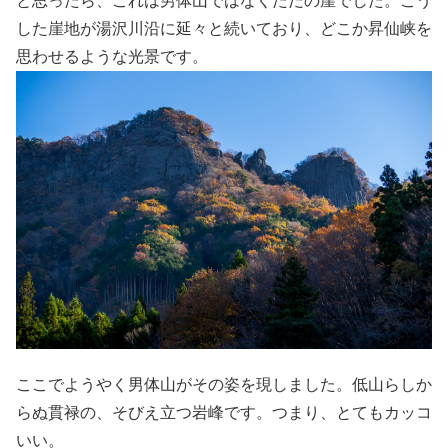
と思ったら、これは男体山ではなくただの崖でした。こう
した崖地が湯沢川沿に延々と続いており、どこか昇仙峡を
思わせるような光景です。
ここでようやく男体山がその姿を現しました。低山らしか
らぬ貫禄の、そびえ立つ岩峰です。つまり、とてもカッコ
いい。