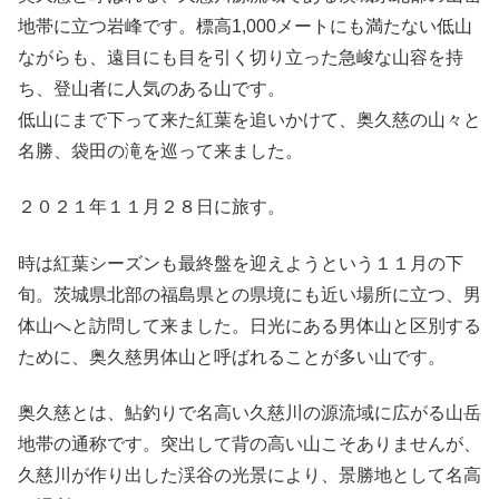
地帯に立つ岩峰です。標高1,000メートにも満たない低山
ながらも、遠目にも目を引く切り立った急峻な山容を持
ち、登山者に人気のある山です。
低山にまで下って来た紅葉を追いかけて、奥久慈の山々と
名勝、袋田の滝を巡って来ました。
２０２１年１１月２８日に旅す。
時は紅葉シーズンも最終盤を迎えようという１１月の下
旬。茨城県北部の福島県との県境にも近い場所に立つ、男
体山へと訪問して来ました。日光にある男体山と区別する
ために、奥久慈男体山と呼ばれることが多い山です。
奥久慈とは、鮎釣りで名高い久慈川の源流域に広がる山岳
地帯の通称です。突出して背の高い山こそありませんが、
久慈川が作り出した渓谷の光景により、景勝地として名高