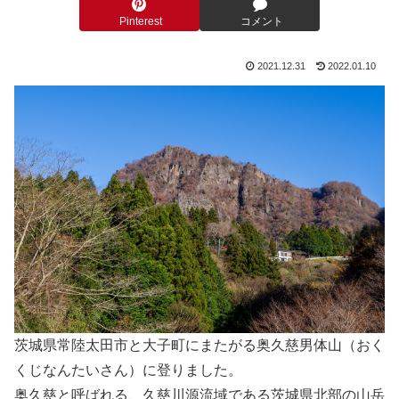
Pinterest
コメント
2021.12.31
2022.01.10
茨城県常陸太田市と大子町にまたがる奥久慈男体山（おく
くじなんたいさん）に登りました。
奥久慈と呼ばれる、久慈川源流域である茨城県北部の山岳