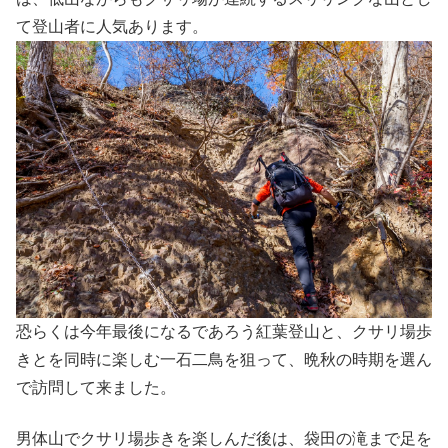
て登山者に人気あります。
恐らくは今年最後になるであろう紅葉登山と、クサリ場歩
きとを同時に楽しむ一石二鳥を狙って、晩秋の時期を選ん
で訪問して来ました。
男体山でクサリ場歩きを楽しんだ後は、袋田の滝まで足を