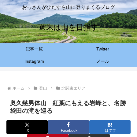
おっさんがひたすら山に登りまくるブログ
週末は山を目指す
記事一覧
Twitter
Instagram
メール
ホーム
登山
北関東エリア
奥久慈男体山 紅葉にもえる岩峰と、名勝
袋田の滝を巡る
X
Facebook
はてブ