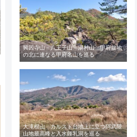
興因寺山－八王子山－湯村山 甲府盆地
の北に連なる甲府名山を巡る
大滝根山 カルスト台地上に立つ阿武隈
山地最高峰と入水鍾乳洞を巡る