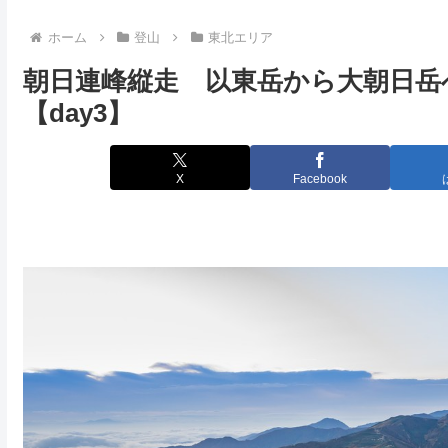
ホーム
登山
東北エリア
朝日連峰縦走 以東岳から大朝日岳へ
【day3】
X
Facebook