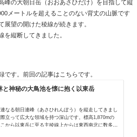
高峰の大朝日岳（おおあさひだけ）を目指して縦
000メートルを超えることのない背丈の山脈です
て展望の開けた稜線が続きます。
線を縦断してきました。
録です。前回の記事はこちらです。
林と神秘の大鳥池を懐に抱く以東岳
に連なる朝日連峰（あさひれんぽう）を縦走してきまし
際立って広大な領域を持つ深山です。標高1,870mの
そこから以東岳に至る主稜線上からは東西南北に数多く
麓には原始性の高い森林が広がっています。２泊３日の