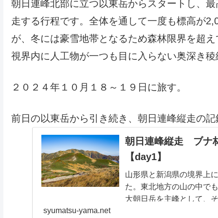
朝日連峰北部に立つ以東岳からスタートし、最
走する行程です。全体を通して一度も標高が2,
が、冬には豪雪地帯となるため森林限界を超え
視界内に人工物が一つも目に入らない奥深き稜
２０２４年１０月１８～１９日に旅す。
前日の以東岳から引き続き、朝日連峰縦走の記
朝日連峰縦走 ブナ
【day1】
山形県と新潟県の境界上
た。東北地方の山の中でも
大朝日岳を主峰として、
syumatsu-yama.net
の枝尾根が裾野を引き、