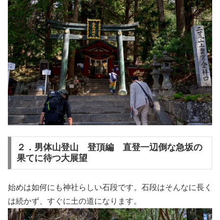
２．男体山登山 登頂編 直登一辺倒な急坂の
果てに待つ大展望
始めは如何にも神社らしい石段です。石段はそんなに長く
は続かず、すぐに土の道になります。