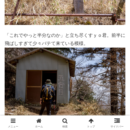
「これでやっと半分なのか」と立ち尽くすｙｏ君。前半に
飛ばしすぎて少々バテて来ている模様。
メニュー
ホーム
検索
トップ
サイドバー