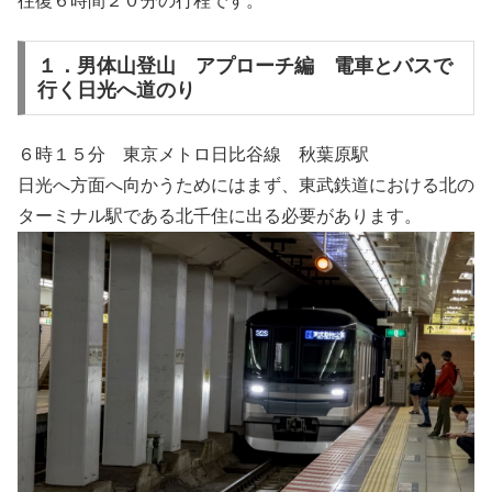
往復６時間２０分の行程です。
１．男体山登山 アプローチ編 電車とバスで
行く日光へ道のり
６時１５分 東京メトロ日比谷線 秋葉原駅
日光へ方面へ向かうためにはまず、東武鉄道における北の
ターミナル駅である北千住に出る必要があります。