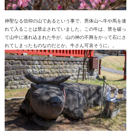
神聖なる信仰の山であるという事で、男体山へ牛や馬を連
れて入ることは禁止されていました。この牛は、禁を破っ
て山中に連れ込まれた牛が、山の神の不興をかって石にさ
れてしまったものなのだとか。牛さん可哀そうに。。