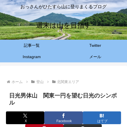
おっさんがひたすら山に登りまくるブログ
週末は山を目指す
記事一覧
Twitter
Instagram
メール
ホーム
登山
北関東エリア
日光男体山 関東一円を望む日光のシンボ
ル
X
Facebook
はてブ