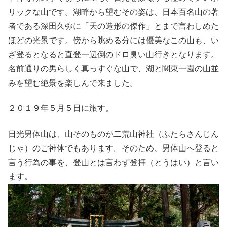
リックな山です。湖畔から望むその姿は、日本百名山の著
者である深田久弥に「天の造形の傑作」とまで言わしめた
ほどの光景です。傍から眺める分には優美なこの山も、い
ざ登るとなると直登一辺倒のドロ臭い山行きとなります。
名前通りの男らしく真っすぐな山で、湖と関東一園の山並
みを望む絶景を楽しんで来ました。
２０１９年５月５日に旅す。
日光男体山は、山そのものが二荒山神社（ふたらさんじん
じゃ）のご神体でもあります。そのため、男体山へ登ると
言う行為の事を、登山とは言わず登拝（とうはい）と言い
ます。