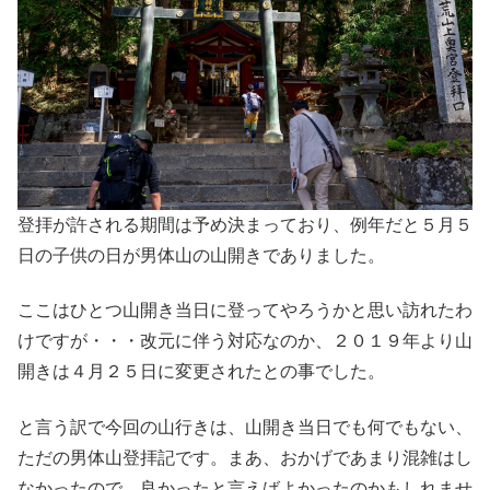
登拝が許される期間は予め決まっており、例年だと５月５
日の子供の日が男体山の山開きでありました。
ここはひとつ山開き当日に登ってやろうかと思い訪れたわ
けですが・・・改元に伴う対応なのか、２０１９年より山
開きは４月２５日に変更されたとの事でした。
と言う訳で今回の山行きは、山開き当日でも何でもない、
ただの男体山登拝記です。まあ、おかげであまり混雑はし
なかったので、良かったと言えばよかったのかもしれませ