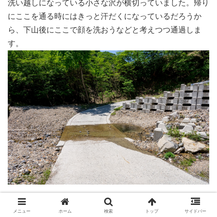
洗い越しになっている小さな沢が横切っていました。帰り
にここを通る時にはきっと汗だくになっているだろうか
ら、下山後にここで顔を洗おうなどと考えつつ通過しま
す。
落石防止ネットの裏側に小石がギッシリと詰まってパンパ
メニュー
ホーム
検索
トップ
サイドバー
ンになっており、油断がならない道です。見るからに落石