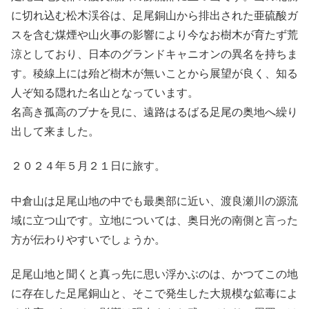
に切れ込む松木渓谷は、足尾銅山から排出された亜硫酸ガ
スを含む煤煙や山火事の影響により今なお樹木が育たず荒
涼としており、日本のグランドキャニオンの異名を持ちま
す。稜線上には殆ど樹木が無いことから展望が良く、知る
人ぞ知る隠れた名山となっています。
名高き孤高のブナを見に、遠路はるばる足尾の奥地へ繰り
出して来ました。
２０２４年５月２１日に旅す。
中倉山は足尾山地の中でも最奥部に近い、渡良瀬川の源流
域に立つ山です。立地については、奥日光の南側と言った
方が伝わりやすいでしょうか。
足尾山地と聞くと真っ先に思い浮かぶのは、かつてこの地
に存在した足尾銅山と、そこで発生した大規模な鉱毒によ