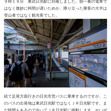
９時１９分 東武日光駅に到着しました。朝一番の電車で
はなく微妙に時間が遅いためか、降り立った乗客の大半は
登山者ではなく観光客でした。
続て足尾方面行きの日光市営バスに乗車するのですが、こ
のバスの出発地は東武日光駅ではなくＪＲ日光駅です。ま
だ時間もあるので歩いてＪＲ日光駅に移動します。せいぜ