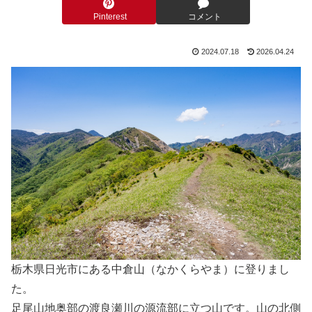
Pinterest
コメント
2024.07.18
2026.04.24
栃木県日光市にある中倉山（なかくらやま）に登りまし
た。
足尾山地奥部の渡良瀬川の源流部に立つ山です。山の北側