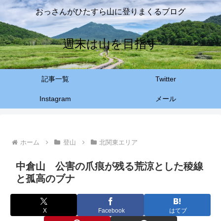
おっさんがひたすら山に登りまくるブログ
週末は山を目指す
記事一覧
Twitter
Instagram
メール
ホーム
登山
北関東エリア
中倉山 公害の爪痕が残る荒涼とした稜線
と孤高のブナ
X
Facebook
はてブ