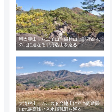
興因寺山－八王子山－湯村山 甲府盆地
の北に連なる甲府名山を巡る
大滝根山 カルスト台地上に立つ阿武隈
山地最高峰と入水鍾乳洞を巡る