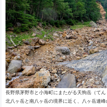
長野県茅野市と小海町にまたがる天狗岳（てん
北八ヶ岳と南八ヶ岳の境界に近く、八ヶ岳連峰