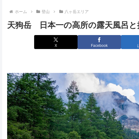
ホーム
登山
八ヶ岳エリア
天狗岳 日本一の高所の露天風呂と
X
Facebook