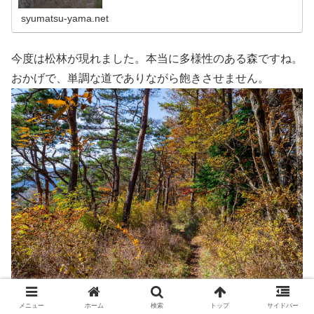
す。マイナーエリアゆえの、ほとんど人と出会わない静か
な山行きを満喫して来ました。２０１６年１１月２７日に
syumatsu-yama.net
旅す。
今度は松林が現れました。本当に多様性のある森ですね。
おかげで、単調な道でありながら飽きさせません。
前方にこんもりと盛り上がったピークがあるのが見えて来
メニュー
ホーム
検索
トップ
サイドバー