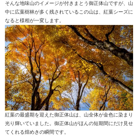
そんな地味山のイメージが付きまとう御正体山ですが、山
中に広葉樹林が多く残されているこの山は、紅葉シーズに
なると様相が一変します。
紅葉の最盛期を迎えた御正体山は、山全体が金色に染まり
光り輝いていました。御正体山がほんの短期間にだけ見せ
てくれる煌めきの瞬間です。