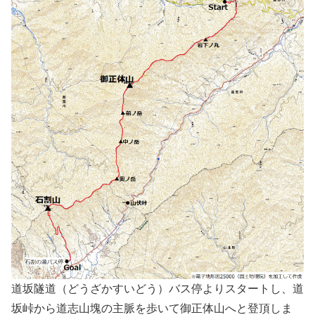
道坂隧道（どうざかすいどう）バス停よりスタートし、道
坂峠から道志山塊の主脈を歩いて御正体山へと登頂しま