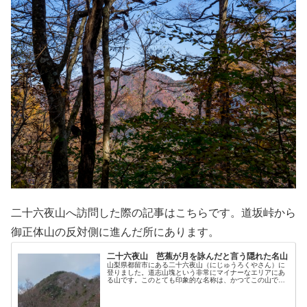
二十六夜山へ訪問した際の記事はこちらです。道坂峠から
御正体山の反対側に進んだ所にあります。
二十六夜山 芭蕉が月を詠んだと言う隠れた名山
山梨県都留市にある二十六夜山（にじゅうろくやさん）に
登りました。道志山塊という非常にマイナーなエリアにあ
る山です。このとても印象的な名称は、かつてこの山で二
十六夜待ちと呼ばれる月見の催し行われていたことに由来
しています。決してアクセス良好とはいい難い場所に存在
しますが、大変良好な富士展望を得られる隠れた名山で