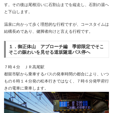
す。その後は尾根沿いに石割山までを縦走し、石割の湯へ
と下山します。
温泉に向かって歩く理想的な行程ですが、コースタイムは
結構長めであり、健脚者向けと言える行程です。
１．御正体山 アプローチ編 季節限定でそこ
そこの賑わいを見せる道坂隧道バス停へ
７時４分 ＪＲ高尾駅
都留市駅から乗車するバスの発車時間の都合により、いつ
もの６時１４分発の松本行きではなく、７時６分発甲府行
きの電車に乗車します。