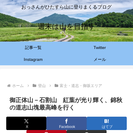
おっさんがひたすら山に登りまくるブログ
週末は山を目指す
記事一覧
Twitter
Instagram
メール
ホーム
登山
富士・道志・御坂エリア
御正体山－石割山 紅葉が光り輝く、錦秋
の道志山塊最高峰を行く
X
Facebook
はてブ