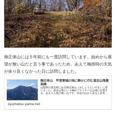
御正体山には５年前にも一度訪問しています。始めから展
望が無い山だと言う事であったため、あえて梅雨時の天気
が余り良くなかった日に訪問しました。
御正体山 甲斐東端の地に静かに佇む道志山塊最
高峰
山梨県の道志村にある御正体山（みしょうたいやま）に登
りました。道志山塊という極めてマイナーな山域に位置す
る、あまり人気の無い山です。付近の山から見ると非常に
大柄で目を引く存在であり、古くから養蚕の神として崇め
られてきた山岳信仰の山です。展望には恵まれない山だと
言うことだったので、前の週に登った丹沢の大室山に引き
syumatsu-yama.net
続き、晴天の望み薄な梅雨時に訪れました。果たして前評
判に違わず、そこにはまったくと言っていいほど人の気配
の感じられない静かな森が広がっていました。２０１６年
６月２６日に旅す。