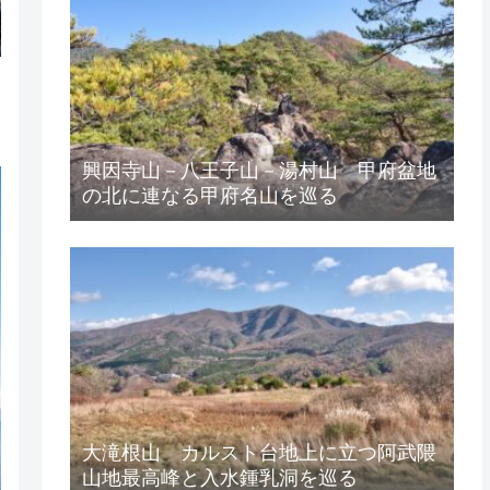
興因寺山－八王子山－湯村山 甲府盆地
の北に連なる甲府名山を巡る
大滝根山 カルスト台地上に立つ阿武隈
山地最高峰と入水鍾乳洞を巡る