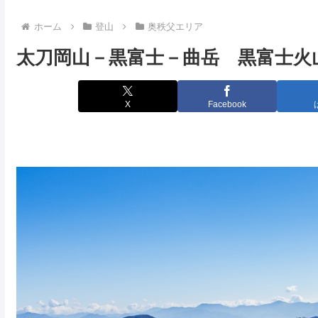
ホーム
登山
奥秩父エリア
太刀岡山－黒富士－曲岳 黒富士火
X
Facebook