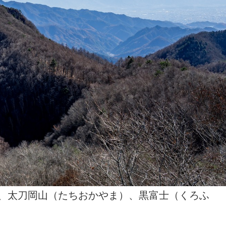
、太刀岡山（たちおかやま）、黒富士（くろふ