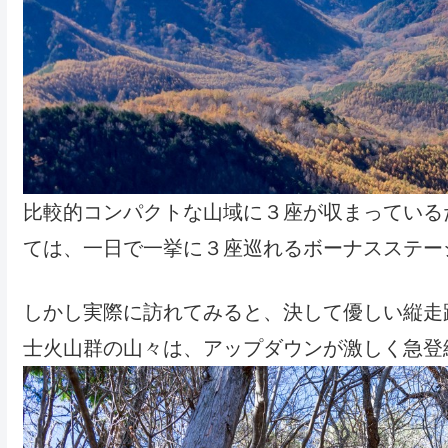
比較的コンパクトな山域に３座が収まっている
ては、一日で一挙に３座巡れるボーナスステー
しかし実際に訪れてみると、決して優しい縦走
士火山群の山々は、アップダウンが激しく急登