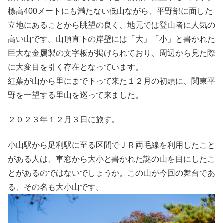
標高400メートにも満たない低山ながら、平野部に面した
立地にあることから眺望の良く、地元では登山者に人気の
高い山です。山頂直下の岸壁には「大」「小」と書かれた
巨大な金属製の文字板が掲げられており、周辺から見た際
に大変目を引く存在となっています。
紅葉が山から里にまで下って来た１２月の初頭に、関東平
野を一望する里山を巡って来ました。
２０２３年１２月３日に旅す。
小山駅から足利駅に至る区間でＪＲ両毛線を利用したこと
がある人は、車窓から大小と書かれた謎の山を目にしたこ
とがあるのではないでしょうか。この山が今回の舞台であ
る、その名も大小山です。