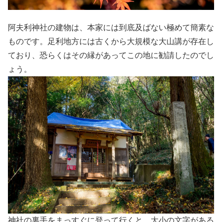
阿夫利神社の建物は、本家には到底及ばない極めて簡素な
ものです。足利地方には古くから大規模な大山講が存在し
ており、恐らくはその縁があってこの地に勧請したのでし
ょう。
神社の裏手をまっすぐに登って行くと、大小の文字がある