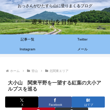
おっさんがひたすら山に登りまくるブログ
週末は山を目指す
記事一覧
Twitter
Instagram
メール
ホーム
登山
北関東エリア
大小山 関東平野を一望する紅葉の大小ア
ルプスを巡る
X
Facebook
はてブ