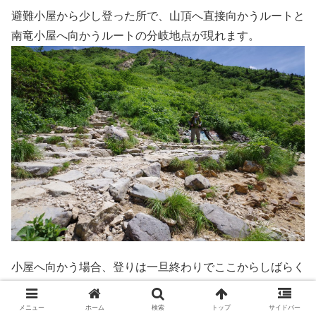
避難小屋から少し登った所で、山頂へ直接向かうルートと
南竜小屋へ向かうルートの分岐地点が現れます。
小屋へ向かう場合、登りは一旦終わりでここからしばらく
トラバースになります。
メニュー
ホーム
検索
トップ
サイドバー