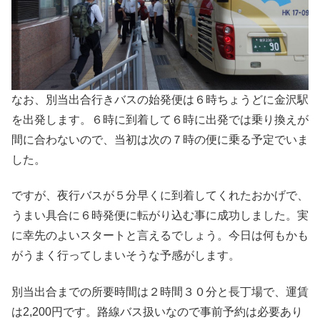
なお、別当出合行きバスの始発便は６時ちょうどに金沢駅
を出発します。６時に到着して６時に出発では乗り換えが
間に合わないので、当初は次の７時の便に乗る予定でいま
した。
ですが、夜行バスが５分早くに到着してくれたおかげで、
うまい具合に６時発便に転がり込む事に成功しました。実
に幸先のよいスタートと言えるでしょう。今日は何もかも
がうまく行ってしまいそうな予感がします。
別当出合までの所要時間は２時間３０分と長丁場で、運賃
は2,200円です。路線バス扱いなので事前予約は必要あり