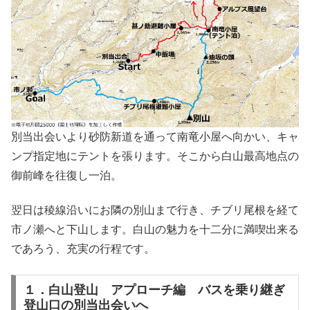
別当出会いより砂防新道を通って南竜小屋へ向かい、キャ
ンプ指定地にテントを張ります。そこから白山最高地点の
御前峰を往復し一泊。
翌日は稜線沿いにお隣の別山まで行き、チブリ尾根を経て
市ノ瀬へと下山します。白山の魅力を十二分に満喫出来る
であろう、充実の行程です。
１．白山登山 アプローチ編 バスを乗り継ぎ
登山口の別当出会いへ