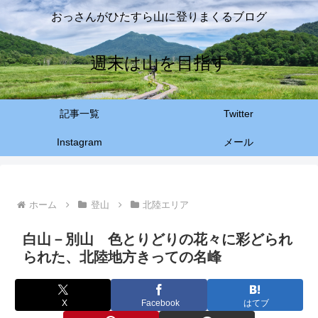
おっさんがひたすら山に登りまくるブログ
週末は山を目指す
記事一覧
Twitter
Instagram
メール
ホーム
登山
北陸エリア
白山－別山 色とりどりの花々に彩どられ
られた、北陸地方きっての名峰
X
Facebook
はてブ