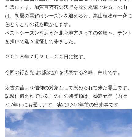
た霊山です。加賀百万石の沃野を潤す水源であるこの山
は、初夏の雪解けシーズンを迎えると、高山植物が一斉に
色とりどりの花を咲かせます。
ベストシーズンを迎えた北陸地方きっての名峰へ、テント
を担いで遥々遠征して来ました。
２０１８年７月２１～２２日に旅す。
今回の行き先は北陸地方を代表する名峰、白山です。
太古の昔より信仰の対象として崇められて来た霊山です。
記録に遺されているこの山の初登頂は、養老元年（西暦
717年）にも遡ります。実に1,300年前の出来事です。