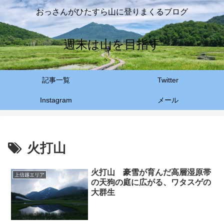
おっさんがひたすら山に登りまくるブログ
週末は山を目指す
記事一覧
Twitter
Instagram
メール
火打山
火打山 豪雪が育んだ高層湿原帯
上信越エリア
の天狗の庭に広がる、ワタスゲの
大群生